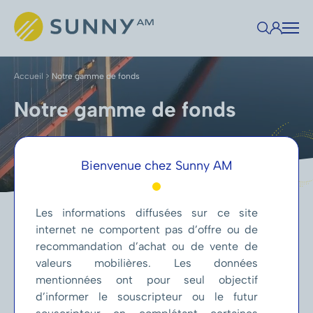
Accueil
>
Notre gamme de fonds
Notre gamme de fonds
Bienvenue chez Sunny AM
Les informations diffusées sur ce site
Part / Code ISIN
Date
VL
YTD
3 ans cumulée
P
internet ne comportent pas d’offre ou de
recommandation d’achat ou de vente de
ACTIONS
valeurs mobilières. Les données
mentionnées ont pour seul objectif
Les chiffres cités ont trait aux années écoulées. Les performances
d’informer le souscripteur ou le futur
passées ne sont pas un indicateur fiable des résultats futurs et peuvent
varier à la hausse comme à la baisse.