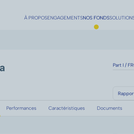
À PROPOS
ENGAGEMENTS
NOS FONDS
SOLUTION
Sunny North America
Sunny Short Duration
SAM Cloud Revolution
Sunny Optimal Income
Sunny Managers
Sunny Euro Crédit
a
Part I / 
Sunny Multicaps
Sunny US Corporate 2031
LONVIA Mid-Cap Euro
Sunny Opportunités 2029 
LONVIA Mid-Cap Europe
Sunny Green Bonds 2028
Rappor
Performances
Caractéristiques
Documents