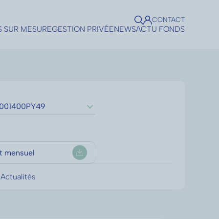
CONTACT
S SUR MESURE
GESTION PRIVÉE
NEWS
ACTU FONDS
Sunny Alpha Club
FR001400PY49
HY
t mensuel
Actualités