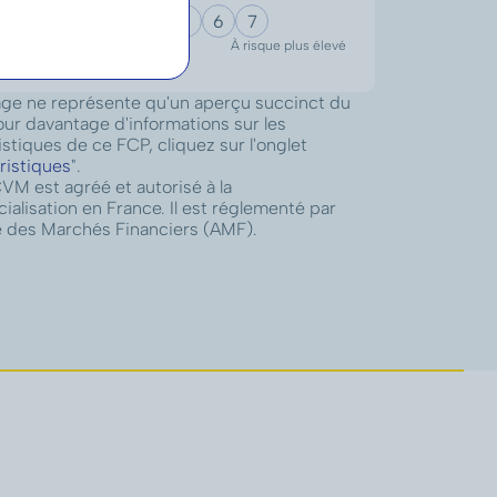
Sunny
Sunny
Sunny
ool.
ool.
ool.
1
2
3
4
5
6
7
ions, ou bien
ue
p
lus faible
À risque
p
lus élevé
lien avec une
complémentaire
ge ne représente qu'un aperçu succinct du
 de la Société
our davantage d'informations sur les
istiques de ce FCP, cliquez sur l'onglet
ristiques
".
M est agréé et autorisé à la
alisation en France. Il est réglementé par
té des Marchés Financiers (AMF).