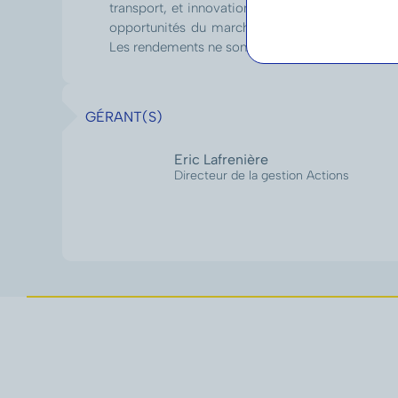
transport, et innovations technologiques. Ces th
verser à des tie
opportunités du marché américain en capitalis
encore de fourn
Les rendements ne sont pas garantis.
prestation de ser
relative à ces ré
de Gestion.
GÉRANT(S)
Eric Lafrenière
Directeur de la gestion Actions