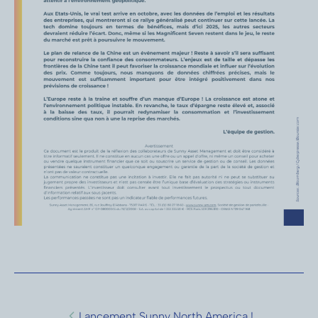
Sunny AM, en qualité de « gérant de
portefeuille » ou de « distributeur » est
susceptible de verser à des tiers ou de
percevoir de tiers, des rémunérations ou
commissions, ou bien encore de fournir ou
recevoir des « avantages monétaires
mineurs » en lien avec une prestation de
service d’investissement ou service
auxiliaire. Toute précision complémentaire
relative à ces rémunérations sera fournie
sur simple demande formulée auprès de la
Société de Gestion.
Lancement Sunny North America !