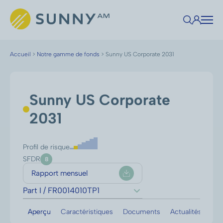
Accueil
>
Notre gamme de fonds
>
Sunny US Corporate 2031
Sunny US Corporate
2031
Profil de risque
SFDR
8
Rapport mensuel
Part I / FR0014010TP1
Aperçu
Caractéristiques
Documents
Actualités